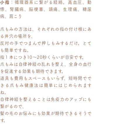
小指
：循環器系に繋がる経絡。高血圧、動
悸、腎臓病、脳梗塞、頭痛、生理痛、糖尿
病、肩こり
爪もみの方法は、それぞれの指の付け根にあ
る井穴の場所を、
反対の手でつまんで押しもみするだけ。とて
も簡単ですね。
指１本につき10～20秒くらいが目安です。
爪もみは自律神経の乱れを整え、全身の血行
を促進する効果も期待できます。
道具も費用もスペースもいらず、短時間でで
きる爪もみ健康法は簡単にはじめられます
ね。
自律神経を整えることは免疫力のアップにも
繋がるので、
髪の毛のお悩みにも効果が期待できるそうで
す。