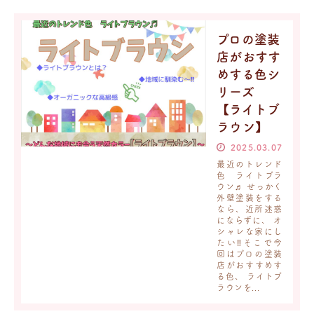
プロの塗装
店がおすす
めする色シ
リーズ
【ライトブ
ラウン】
2025.03.07
最近のトレンド
色 ライトブラ
ウン♬ せっかく
外壁塗装をする
なら、近所迷惑
にならずに、 オ
シャレな家にし
たい‼そこで今
回はプロの塗装
店がおすすめす
る色、 ライトブ
ラウンを...