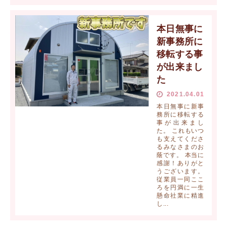
本日無事に
新事務所に
移転する事
が出来まし
た
2021.04.01
本日無事に新事
務所に移転する
事が出来まし
た。 これもいつ
も支えてくださ
るみなさまのお
蔭です。 本当に
感謝！ありがと
うございます。
従業員一同ここ
ろを円満に一生
懸命社業に精進
し...