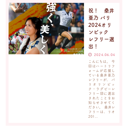
祝！ 桑井
亜乃 パリ
2024オリ
ンピック
レフリー選
出！
2024.06.04
こんにちは。 今
回はハートリフ
ォームが応援し
ている桑井亜乃
レフリーが、 パ
リオリンピッ
ク・ラグビーレ
フリー団に選出
されたことをお
知らせさせてく
ださい。 桑井レ
フリーは、リオ
201...