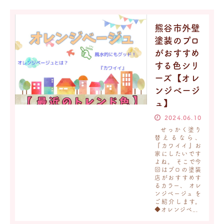
熊谷市外壁
塗装のプロ
がおすすめ
する色シリ
ーズ【オレ
ンジベージ
ュ】
2024.06.10
せっかく塗り
替えるなら、
『カワイイ』お
家にしたいです
よね。 そこで今
回はプロの塗装
店がおすすめす
るカラー、 オレ
ンジベージュ を
ご紹介します。
◆オレンジベ...