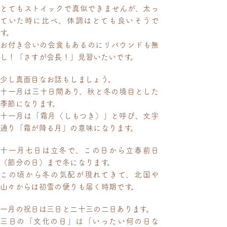
とてもストイックで真似できませんが、太っ
ていた時に比べ、体調はとても良いそうで
す。
お付き合いの会食もあるのにリバウンドも無
し！「さすが会長！」見習いたいです。
少し真面目なお話もしましょう。
十一月は三十日間あり、秋と冬の境目とした
季節になります。
十一月は「霜月（しもつき）」と呼び、文字
通り「霜が降る月」の意味になります。
十一月七日は立冬で、この日から立春前日
（節分の日）まで冬になります。
この頃から冬の気配が現れてきて、北国や
山々からは初雪の便りも届く時期です。
一月の祝日は三日と二十三の二日あります。
三日の「文化の日」は「いったい何の日な