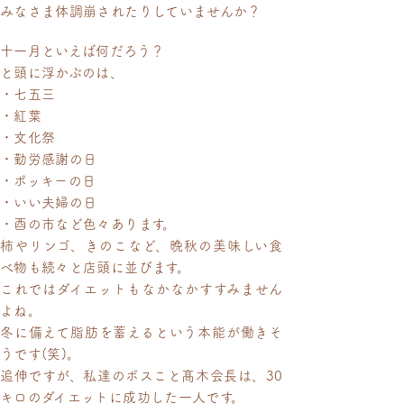
みなさま体調崩されたりしていませんか？
十一月といえば何だろう？
と頭に浮かぶのは、
・七五三
・紅葉
・文化祭
・勤労感謝の日
・ポッキーの日
・いい夫婦の日
・酉の市など色々あります。
柿やリンゴ、きのこなど、晩秋の美味しい食
べ物も続々と店頭に並びます。
これではダイエットもなかなかすすみません
よね。
冬に備えて脂肪を蓄えるという本能が働きそ
うです(笑)。
追伸ですが、私達のボスこと髙木会長は、30
キロのダイエットに成功した一人です。