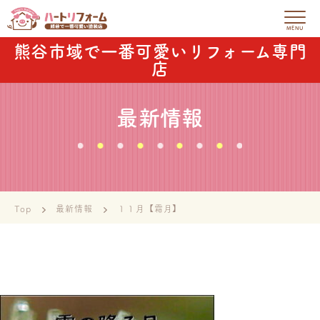
熊谷市域で一番可愛いリフォーム専門
店
最新情報
Top
最新情報
１１月【霜月】