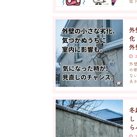
低下
外
外
外
の
な
夫か
冬
ら