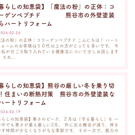
暮らしの知恵袋】「魔法の粉」の正体：コ
ーゲンペプチド 熊谷市の外壁塗装
らハートリフォーム
2026.02.24
魔法の粉」の正体：コラーゲンペプチド こんにちは！ ハート
フォームのお客様は５０代以上の方がとっても多いです。 今
は私が日ごろ取り入れている健康法について少しお話します
 それ...
暮らしの知恵袋】熊谷の厳しい冬を乗り切
！住まいの断熱対策 熊谷市の外壁塗装な
ハートリフォーム
2026.02.19
暮らしの知恵袋】寒さのピーク、２月は「守る暮らし」を 一
の中でも寒さが最も厳しい2月。 外に出る機会が減り、体を
かす時間が少なくなりがちな季節です。 その一方で、筋力の