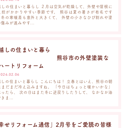
越しの住まいと暮らし ２月は空気が乾燥して、外壁や屋根に
負担がかかりやすい季節です。 熊谷は夏の暑さが有名です
、冬の寒暖差も意外と大きくて、 外壁の小さなひび割れや塗
傷みが進みやす...
越しの住まいと暮ら
し 熊谷市の外壁塗装な
ハートリフォーム
2026.02.06
越しの住まいと暮らし こんにちは！ 立春とはいえ、熊谷の朝
はまだまだ冷え込みますね。 「今日はちょっと暖かいかな」
思ったら、 次の日はまた冬に逆戻りしたりして、 なかなか油
きま...
幸せリフォーム通信」2月号をご愛読の皆様