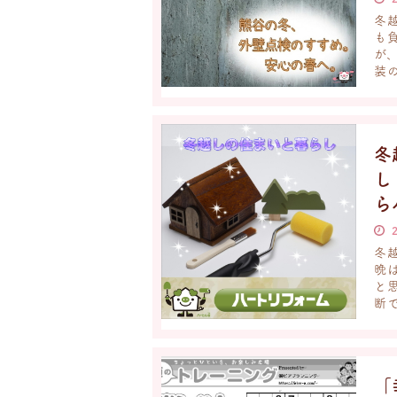
冬
も
が
装の
冬
ら
冬
晩
と
断で
「