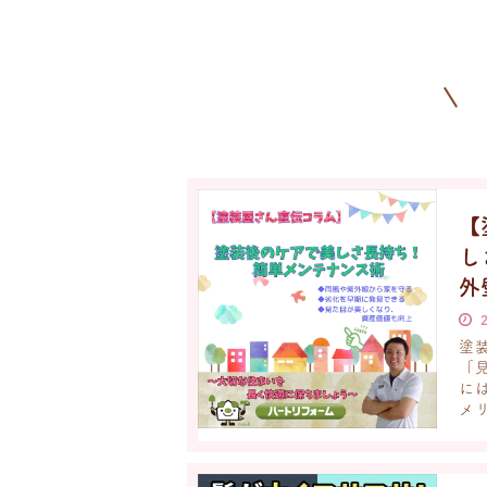
【
し
外
塗
「
に
メリ