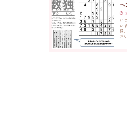
へ
い
い
様
ざい