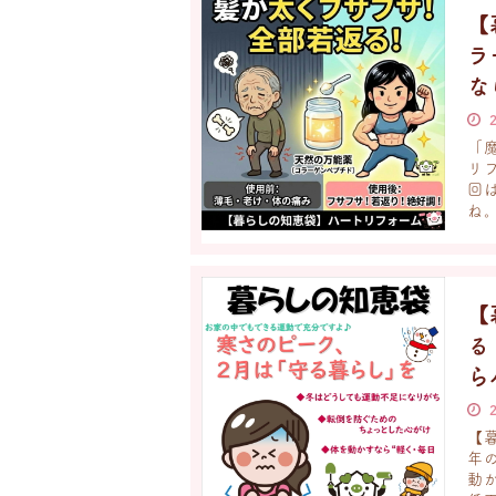
【
ラ
な
「
リ
回
ね。
【
る
ら
【
年
動